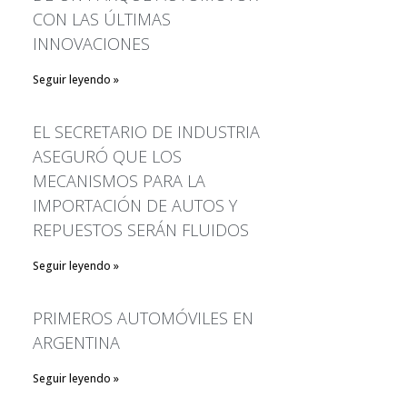
REPUESTOS SERÁN FLUIDOS
CON LAS ÚLTIMAS
PRIMEROS AUTOMÓVILES
INNOVACIONES
EN ARGENTINA
¿Traerá Apple la realidad
Seguir leyendo »
aumentada y los autos
autónomos en 2019?
EL SECRETARIO DE INDUSTRIA
Noruega establece un nuevo
ASEGURÓ QUE LOS
récord de ventas de coches
MECANISMOS PARA LA
eléctricos
IMPORTACIÓN DE AUTOS Y
REPUESTOS SERÁN FLUIDOS
Seguir leyendo »
PRIMEROS AUTOMÓVILES EN
January 2020
ARGENTINA
December 2019
February 2019
Seguir leyendo »