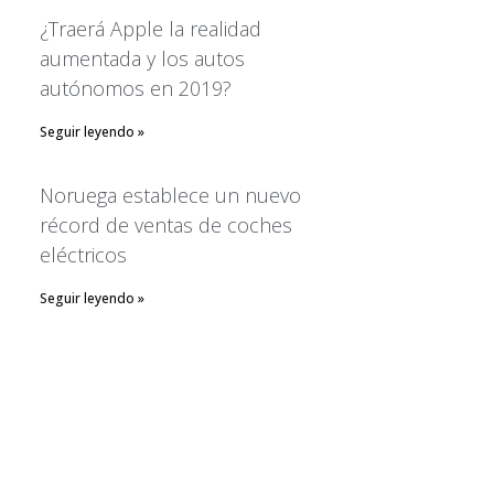
¿Traerá Apple la realidad
aumentada y los autos
Alfa Romeo
autónomos en 2019?
BMW
CIDOA en los Medios
Seguir leyendo »
Comunicados CIDOA
Noruega establece un nuevo
Hyundai
récord de ventas de coches
Isuzu
eléctricos
Prensa
Subaru
Seguir leyendo »
Temas de interes
Log in
Entries
RSS