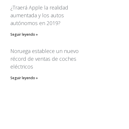
¿Traerá Apple la realidad
February 2019
aumentada y los autos
autónomos en 2019?
Alfa Romeo
Seguir leyendo »
BMW
Noruega establece un nuevo
CIDOA en los Medios
récord de ventas de coches
Comunicados CIDOA
eléctricos
Hyundai
Isuzu
Seguir leyendo »
Prensa
Subaru
Temas de interes