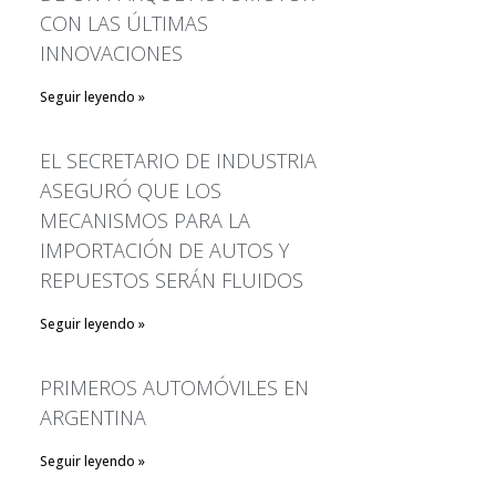
INDUSTRIA ASEGURÓ QUE
CON LAS ÚLTIMAS
LOS MECANISMOS PARA LA
INNOVACIONES
IMPORTACIÓN DE AUTOS Y
REPUESTOS SERÁN FLUIDOS
Seguir leyendo »
PRIMEROS AUTOMÓVILES
EN ARGENTINA
EL SECRETARIO DE INDUSTRIA
¿Traerá Apple la realidad
aumentada y los autos
ASEGURÓ QUE LOS
autónomos en 2019?
MECANISMOS PARA LA
Noruega establece un nuevo
IMPORTACIÓN DE AUTOS Y
récord de ventas de coches
REPUESTOS SERÁN FLUIDOS
eléctricos
Seguir leyendo »
PRIMEROS AUTOMÓVILES EN
ARGENTINA
January 2020
Seguir leyendo »
December 2019