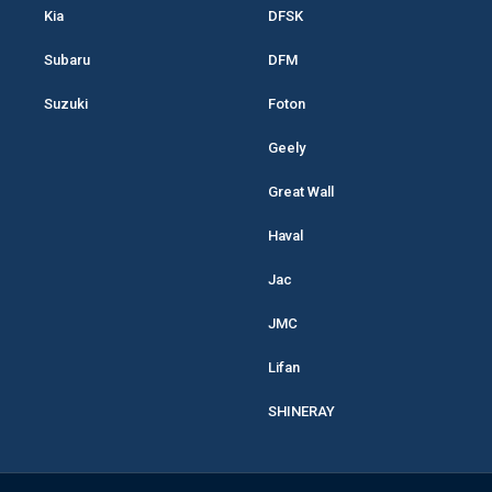
Kia
DFSK
Subaru
DFM
Suzuki
Foton
Geely
Great Wall
Haval
Jac
JMC
Lifan
SHINERAY