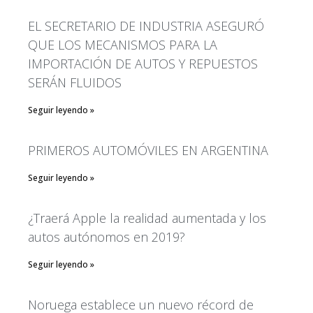
EL SECRETARIO DE INDUSTRIA ASEGURÓ
QUE LOS MECANISMOS PARA LA
Alfa Romeo
IMPORTACIÓN DE AUTOS Y REPUESTOS
SERÁN FLUIDOS
BMW
CIDOA en los Medios
Seguir leyendo »
Comunicados CIDOA
Hyundai
PRIMEROS AUTOMÓVILES EN ARGENTINA
Isuzu
Seguir leyendo »
Prensa
Subaru
¿Traerá Apple la realidad aumentada y los
Temas de interes
autos autónomos en 2019?
Seguir leyendo »
Log in
Noruega establece un nuevo récord de
Entries
RSS