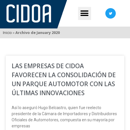
Inicio
»
Archivo de January 2020
LAS EMPRESAS DE CIDOA
FAVORECEN LA CONSOLIDACIÓN DE
UN PARQUE AUTOMOTOR CON LAS
LAS EMPRESAS DE CIDOA
FAVORECEN LA
ÚLTIMAS INNOVACIONES
CONSOLIDACIÓN DE UN
PARQUE AUTOMOTOR CON
Así lo aseguró Hugo Belcastro, quien fue reelecto
LAS ÚLTIMAS INNOVACIONES
presidente de la Cámara de Importadores y Distribuidores
EL SECRETARIO DE
Oficiales de Automotores, compuesta en su mayoría por
INDUSTRIA ASEGURÓ QUE
empresas
LOS MECANISMOS PARA LA