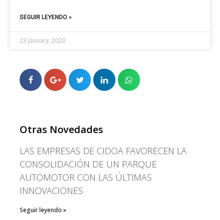
IMPORTACIÓN DE AUTOS Y
REPUESTOS SERÁN FLUIDOS
SEGUIR LEYENDO »
PRIMEROS AUTOMÓVILES
23 January, 2020
EN ARGENTINA
¿Traerá Apple la realidad
aumentada y los autos
autónomos en 2019?
Noruega establece un nuevo
récord de ventas de coches
eléctricos
Otras Novedades
LAS EMPRESAS DE CIDOA FAVORECEN LA
CONSOLIDACIÓN DE UN PARQUE
AUTOMOTOR CON LAS ÚLTIMAS
January 2020
INNOVACIONES
December 2019
Seguir leyendo »
February 2019